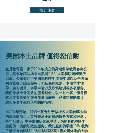
益升使命
美国本土品牌 ​值得您信耐
​​益升教育是一家于2014年成立的高端留学教育咨询公
司，其创始团队均来自美国TOP 10大学和职场精英所
组成。公司专注于美国本科转学,本硕申请以及全方面
的背景提升综合服务，包括课程规划、专项学术辅
导，实习项目、转学申请以及职场培训等多项服务。
我们秉承专业高效的服务理念，以一对一客户服务模
式和专业高效的服务质量而著称，已成功帮助累计
2000多名学生转入理想的名校。
自2017年开始，我们一直专注于做社区大学转UC大学
的保录取项目，益升秉承小而精的服务方式和理念，
每年只做50+本科生和研究生申请，为的是能够给学
生提供一流的细致的服务。我们服务的学生100%收到
了录取来自UCLA/UCB/UCI/UCSB/UCD 等加州体系的大学