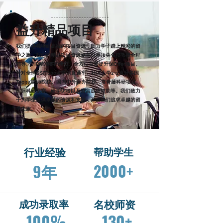
益升精品项目
我们提供独特而高端的项目资源，助力学子踏上精彩的留
学之旅。我们的精品项目资源涵盖世界顶尖名校教授全程
辅导、VIP精准签约录取、全方位背景提升保Offer项目、
针对全球QS前100大学的直通车、社区大学2+2直升美国
Top30或50院校、国内中外合办院校、常青藤科研项目、
国际科研竞赛、研学访校以及语言成绩辅助等。我们致力
于为学生提供卓越的资源和支持，开启他们追求卓越的留
学之旅。
行业经验
帮助学生
9年
2000+
成功录取率
​名校师资
100%
130+