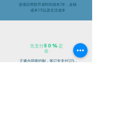
该项目帮助节省时间成本2年，金钱
成本10K以及生活成本
先支付50%定
金
​正规合同签约制，签订先支付50%，
后续收到录取再支付尾款。不录取直
接退款。
​100%真实成绩单
不实使用任何伪造成绩单或者不真实
材料，一切以学生利益为大，确保申